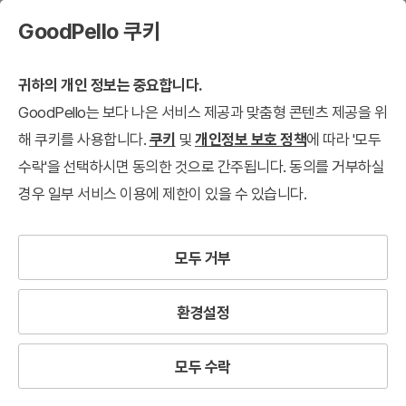
GoodPello 쿠키
귀하의 개인 정보는 중요합니다.
GoodPello는 보다 나은 서비스 제공과 맞춤형 콘텐츠 제공을 위
다이어그램
해 쿠키를 사용합니다.
쿠키
및
개인정보 보호 정책
에 따라 '모두
수락'을 선택하시면 동의한 것으로 간주됩니다. 동의를 거부하실
디자인별 슬라이드
다이어그램
흐름
선형
순환
발산수렴
다
경우 일부 서비스 이용에 제한이 있을 수 있습니다.
검색결과
8,605
개
모든 필터 지우기
모두 거부
Filter
환경설정
12개씩 보기
최신순
모두 수락