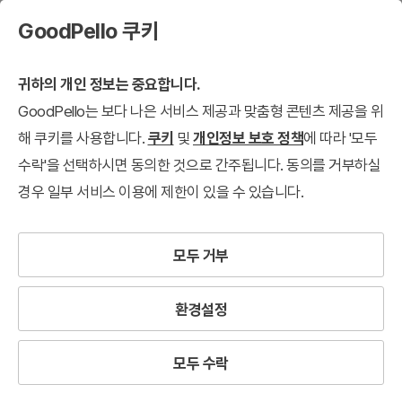
GoodPello 쿠키
귀하의 개인 정보는 중요합니다.
GoodPello는 보다 나은 서비스 제공과 맞춤형 콘텐츠 제공을 위
회사 소개서
해 쿠키를 사용합니다.
쿠키
및
개인정보 보호 정책
에 따라 '모두
수락'을 선택하시면 동의한 것으로 간주됩니다. 동의를 거부하실
표준목차 템플릿
회사 소개서
제품/서비스 소개서
제안서
투자유치/ IR
경우 일부 서비스 이용에 제한이 있을 수 있습니다.
검색결과
39
개
모든 필터 지우기
모두 거부
회사 소개서
×
환경설정
Filter
12개씩 보기
최신순
모두 수락