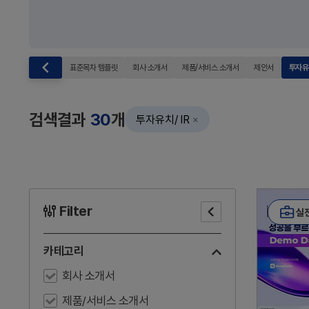
표준목차 템플릿
회사 소개서
제품/서비스 소개서
제안서
투자유치
검색결과
30
개
투자유치/ IR
×
Filter
실
filter
감
춤
카테고리
회사 소개서
제품/서비스 소개서