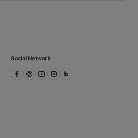
Social Network
페
핀
유
인
네
이
터
튜
스
이
스
레
브
타
버
북
스
그
블
트
램
로
그