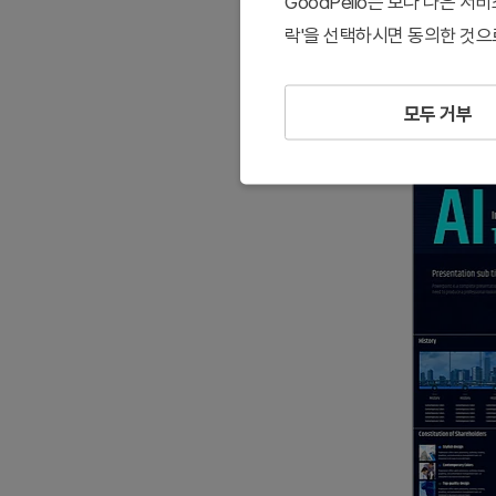
GoodPello는 보다 나은 
락'을 선택하시면 동의한 것으
모두 거부
#투자유치/ I