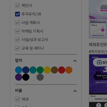
제안서
투자유치/ IR
사업 계획서
마케팅 기획서
사업/성과 보고서
교육 및 세미나
#투자유치/ I
컬러
실
비율
16:9