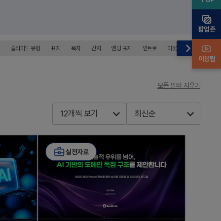
팝업존
슬라이드 유형
표지
목차
간지
엔딩 표지
인트로
아웃트로
Q&A
이용팁
모든 필터 지우기
12개씩 보기
최신순
실전자료