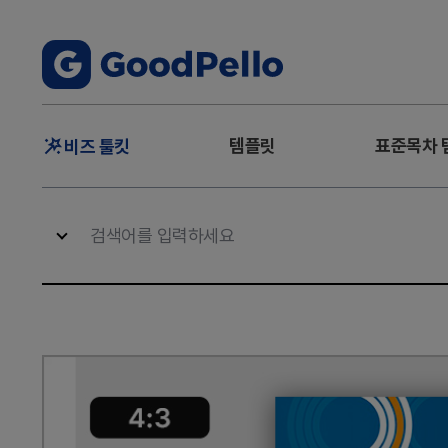
주
템플릿
표준목차 
비즈 툴킷
메
뉴