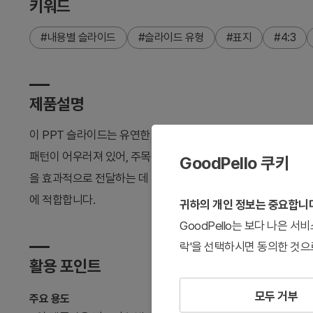
키워드
#내용별 슬라이드
#슬라이드 유형
#표지
#4:3
제품설명
이 PPT 슬라이드는 유연한 흐름을 담은 비즈니스 발표 표지를
패턴이 어우러져 있어, 주목을 끌고 프레젠테이션의 주제를 한눈
GoodPello 쿠키
을 효과적으로 전달하는 데 최적입니다. 이 슬라이드는 이동하는 
에 적합합니다.
귀하의 개인 정보는 중요합니
GoodPello는 보다 나은 
락'을 선택하시면 동의한 것으
활용 포인트
모두 거부
주요 용도