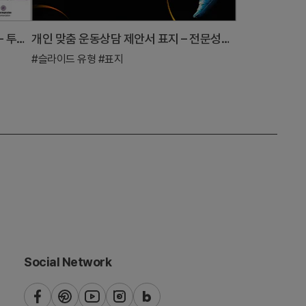
스탠다드 투자유치 PPT 템플릿 표지 - 투자 매력 표현
개인 맞춤 운동상담 제안서 표지 – 전문성과 혁신의 조화
#슬라이드 유형
#표지
Social Network
페
핀
유
인
네
이
터
튜
스
이