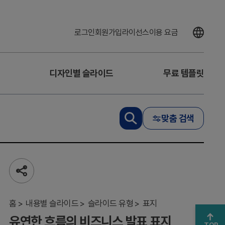
로그인
회원가입
라이선스
이용 요금
디자인별 슬라이드
무료 템플릿
맞춤 검색
유
연
한
흐
공
름
유
의
하
비
기
홈
내용별 슬라이드
슬라이드 유형
표지
즈
유연한 흐름의 비즈니스 발표 표지
니
TOP