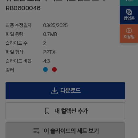
스
RB0800046
발
표
팝업존
표
최종 수정일자
03/25/2025
지
파일 용량
0.7MB
이용팁
슬라이드 수
2
파일 형식
PPTX
슬라이드 비율
4:3
컬러
다운로드
내 컬렉션 추가
이 슬라이드의 세트 보기