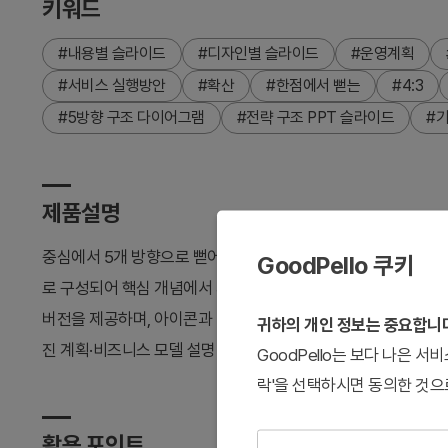
키워드
#내용별 슬라이드
#디자인별 슬라이드
#운영계획
#서비스 실행방안
#확산
#한점에서 뻗는
#4:3
#5방향 구조 다이어그램
#전략 구조 PPT 슬라이드
#
제품설명
중심에서 5개 방향으로 뻗어나가는 방사형 다이어그램 파워포인
GoodPello 쿠키
로 구성되어 핵심 개념에서 세부 전략·기술·소통·운영으로 확산되
버전을 제공하며, 아이콘과 텍스트 영역을 통해 각 항목의 설명을
귀하의 개인 정보는 중요합니
진 계획·비즈니스 모델 설명 등 다양한 발표 상황에서 즉시 활용
GoodPello는 보다 나은 
락'을 선택하시면 동의한 것으
활용 포인트