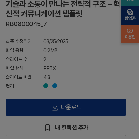
기술과 소통이 만나는 전략적 구조 – 혁
혁
신
신적 커뮤니케이션 템플릿
적
팝업존
커
RB0800045_7
뮤
니
이용팁
케
최종 수정일자
03/25/2025
이
파일 용량
0.2MB
션
템
슬라이드 수
2
플
파일 형식
PPTX
릿
슬라이드 비율
4:3
컬러
다운로드
내 컬렉션 추가