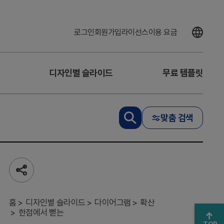
로그인
회원가입
라이선스
이용 요금
디자인별 슬라이드
무료 템플릿
기
술
과
소
통
맞춤 검색
이
만
나
는
전
공
략
유
적
하
구
기
홈
디자인별 슬라이드
다이어그램
확산
조
한점에서 뻗는
–
TOP