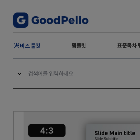
주
템플릿
표준목차 
비즈 툴킷
메
뉴