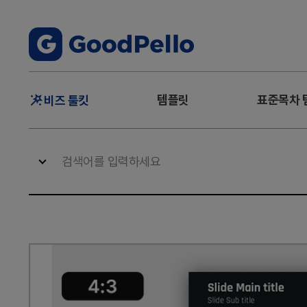
주
템플릿
표준목차 
비즈 툴킷
메
뉴