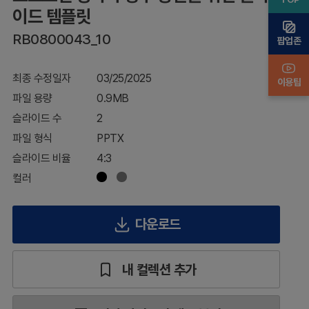
한
이드 템플릿
슬
RB0800043_10
라
팝업존
이
드
최종 수정일자
03/25/2025
템
이용팁
플
파일 용량
0.9MB
릿
슬라이드 수
2
파일 형식
PPTX
슬라이드 비율
4:3
컬러
다운로드
내 컬렉션 추가