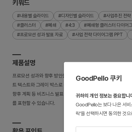
키워드
#내용별 슬라이드
#디자인별 슬라이드
#사업추진 전략
#클러스터
#폐쇄
#4:3
#폐쇄형 클러스터 다이어그
#프로모션 성과 발표 자료
#사업 전략 다이어그램 PPT
제품설명
프로모션 성과와 향후 방안을 시각적으로 정리하는 폐쇄형 클러
GoodPello 쿠키
트 텍스트와 그레이 박스로 구성된 3개 항목 구조로, 각 항목별 이
향후 계획 등 비즈니스 발표에 즉시 활용 가능한 프레젠테이션 템
귀하의 개인 정보는 중요합니
를 표현할 수 있습니다.
GoodPello는 보다 나은 
락'을 선택하시면 동의한 것으
활용 포인트