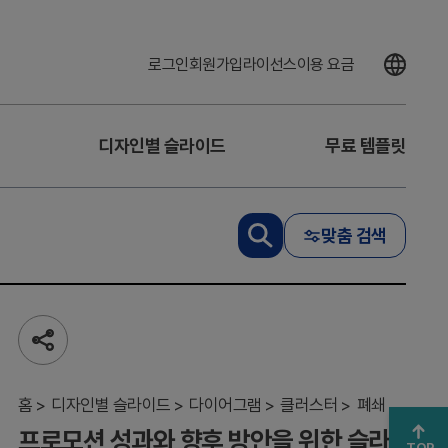
로그인
회원가입
라이선스
이용 요금
디자인별 슬라이드
무료 템플릿
프
로
맞춤 검색
모
션
성
과
와
향
공
후
유
하
방
기
홈
안
디자인별 슬라이드
다이어그램
클러스터
폐쇄
을
프로모션 성과와 향후 방안을 위한 슬라
위
TOP