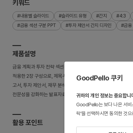
키워드
#내용별 슬라이드
#슬라이드 유형
#간지
#4:3
#금융 섹션 구분 PPT
#투자 제안서 간지 디자인
#금융
제품설명
금융 계획과 투자 전략 섹션을 구분하는 PPT 간지 슬라이드입
적용한 2장 구성으로, 제목·부제목·설명 텍스트 영역과 금융 관련 
GoodPello 쿠키
고서, 투자 제안서, 재무 분석 발표에서 섹션 전환 페이지로 
전문성을 강화하는 발표자료 슬라이드입니다.
귀하의 개인 정보는 중요합니
GoodPello는 보다 나은 
락'을 선택하시면 동의한 것으
활용 포인트