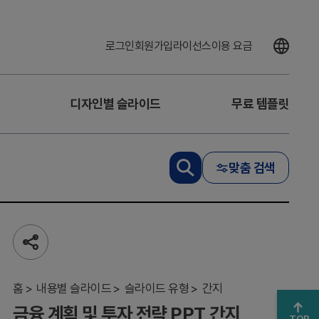
로그인
회원가입
라이선스
이용 요금
디자인별 슬라이드
무료 템플릿
맞춤 검색
금융
공
계획
유
하
및
기
홈
투자
내용별 슬라이드
슬라이드 유형
간지
전략
금융 계획 및 투자 전략 PPT 간지
PPT
TOP