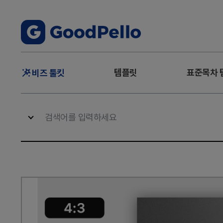
주
템플릿
표준목차 
비즈 툴킷
메
뉴