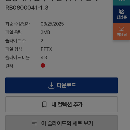
간지
RB0800041-1_3
팝업존
최종 수정일자
03/25/2025
파일 용량
2MB
이용팁
슬라이드 수
2
파일 형식
PPTX
슬라이드 비율
4:3
컬러
다운로드
내 컬렉션 추가
이 슬라이드의 세트 보기