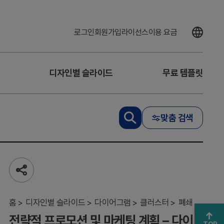
로그인
회원가입
라이선스
이용 요금
디자인별 슬라이드
무료 템플릿
전
략
적
프
맞춤 검색
로
모
션
및
마
공
케
유
팅
하
계
기
홈
디자인별 슬라이드
다이어그램
클러스터
폐쇄
획
전략적 프로모션 및 마케팅 계획 – 다이
–
TOP