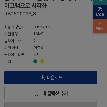
다
어그램으로 시각화
이
어
RB0800039_3
팝업존
그
램
으
최종 수정일자
03/25/2025
이용팁
로
파일 용량
1.6MB
시
각
슬라이드 수
2
화
파일 형식
PPTX
슬라이드 비율
4:3
컬러
다운로드
내 컬렉션 추가