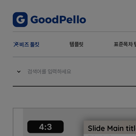
주
템플릿
표준목차 
비즈 툴킷
메
뉴