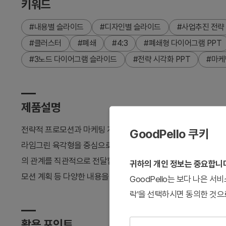
키워드
#내용별 슬라이드
#디자인별 슬라이드
#사업추진 전략
#클러스터
#폐쇄
#4:3
#폐쇄형 다이어그램 PPT
#3노드 다이어그램 슬라이드
#전략 시각화 PPT
#마케
제품설명
전략적 프로모션과 마케팅 계획을 시각적으로 표현하는 폐쇄형
GoodPello 쿠키
라임그린 육각형을 중심으로 좌측 회색 육각형과 우측 오렌지 테두
의 관계를 직관적으로 전달합니다. 각 노드에 이미지 삽입 영역과
귀하의 개인 정보는 중요합니
모션 계획 등 다양한 내용을 담을 수 있습니다. 4:3 비율의 2장
GoodPello는 보다 나은 
락'을 선택하시면 동의한 것으
활용 포인트