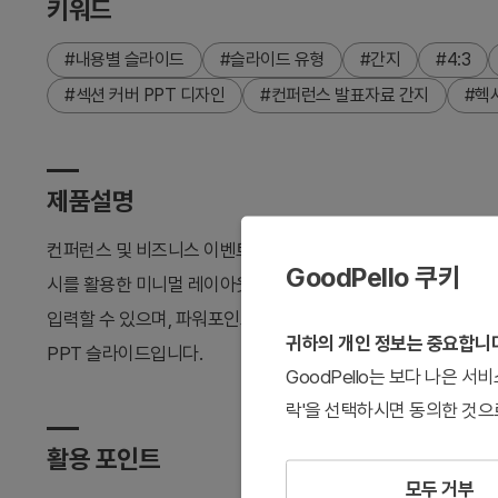
키워드
#내용별 슬라이드
#슬라이드 유형
#간지
#4:3
#섹션 커버 PPT 디자인
#컨퍼런스 발표자료 간지
#헥
제품설명
컨퍼런스 및 비즈니스 이벤트의 섹션 시작을 알리는 간지 슬라이
GoodPello 쿠키
시를 활용한 미니멀 레이아웃으로, 전문성과 신뢰감을 동시에 전달
입력할 수 있으며, 파워포인트에서 즉시 편집 가능합니다. 컨퍼런스
귀하의 개인 정보는 중요합니
PPT 슬라이드입니다.
GoodPello는 보다 나은 
락'을 선택하시면 동의한 것으
활용 포인트
모두 거부