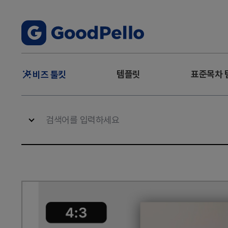
주
템플릿
표준목차 
비즈 툴킷
메
뉴