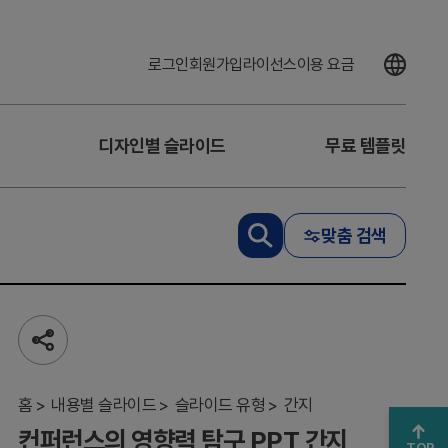
로그인
회원가입
라이선스
이용 요금
디자인별 슬라이드
무료 템플릿
맞춤 검색
컨퍼
공
런스
유
의
하
영향
기
홈
내용별 슬라이드
슬라이드 유형
간지
력
컨퍼런스의 영향력 탐구 PPT 간지
탐구
TOP