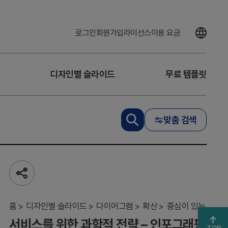
로그인
회원가입
라이선스
이용 요금
디자인별 슬라이드
무료 템플릿
서
비
맞춤 검색
스
를
위
한
과
학
공
적
유
하
전
기
홈
략
디자인별 슬라이드
다이어그램
확산
중심이 있는
–
서비스를 위한 과학적 전략 – 인포그래픽
인
TOP