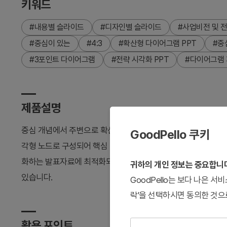
키워드
#내용별 슬라이드
#디자인별 슬라이드
#사업비전 및 
#중심이 있는
#4:3
#확산형 다이어그램 PPT
#중
#3포인트 다이어그램
#전략 시각화 PPT
#다이어그램
제품설명
중심 개념에서 주변으로 확산되는 3포인트 육각형 다이어그램 
GoodPello 쿠키
각형 노드로 구성되어 핵심 메시지와 세부 전략을 명확하게 표현합
화하는 발표자료에 최적화되었습니다. 4:3 비율 2장 구성으로
귀하의 개인 정보는 중요합니
있습니다.
GoodPello는 보다 나은 
락'을 선택하시면 동의한 것으
활용 포인트