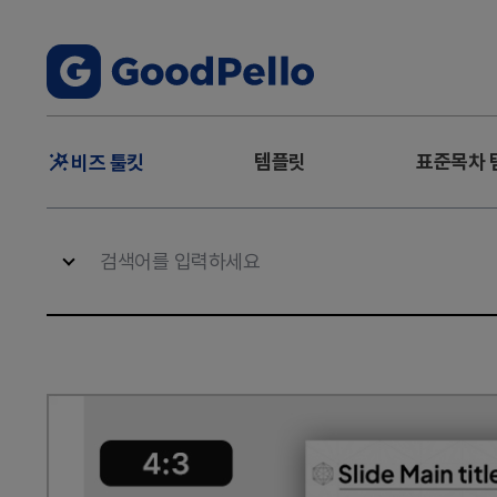
주
템플릿
표준목차 
비즈 툴킷
메
뉴