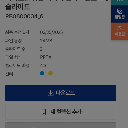
포
슬라이드
그
RB0800034_6
래
팝업존
픽
슬
최종 수정일자
03/25/2025
라
이용팁
이
파일 용량
1.4MB
드
슬라이드 수
2
파일 형식
PPTX
슬라이드 비율
4:3
컬러
다운로드
내 컬렉션 추가