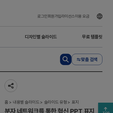
로그인
회원가입
라이선스
이용 요금
디자인별 슬라이드
무료 템플릿
맞춤 검색
분자
공
네트
유
워크
하
를
기
홈
내용별 슬라이드
슬라이드 유형
표지
통한
분자 네트워크를 통한 혁신 PPT 표지
혁신
TOP