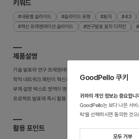
키워드
#내용별 슬라이드
#슬라이드 유형
#표지
#4:3
#혁신 프레젠테이션 슬라이드
#연구발표 표지 디자인
제품설명
기술 발표와 연구 프레젠테이션을 위한 분자 네트워크 표지 파
GoodPello 쿠키
학적 네트워크 패턴이 혁신과 과학적 신뢰성을 시각화합니다. 4:
부제·설명 텍스트 영역이 명확하게 배치되어 있습니다. IT, 바이오
귀하의 개인 정보는 중요합니
프로젝트 발표에 즉시 활용 가능한 PPT 슬라이드입니다.
GoodPello는 보다 나은 
락'을 선택하시면 동의한 것으
활용 포인트
모두 거부