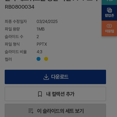
PPT
RB0800034
표지
팝업존
최종 수정일자
03/24/2025
파일 용량
1MB
이용팁
슬라이드 수
2
파일 형식
PPTX
슬라이드 비율
4:3
컬러
다운로드
내 컬렉션 추가
이 슬라이드의 세트 보기