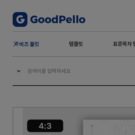
주
템플릿
표준목차 
비즈 툴킷
메
뉴