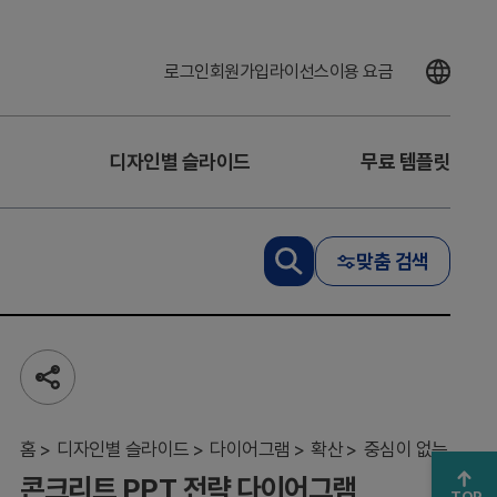
로그인
회원가입
라이선스
이용 요금
디자인별 슬라이드
무료 템플릿
맞춤 검색
콘크
공
리트
유
하
PPT
기
홈
전략
디자인별 슬라이드
다이어그램
확산
중심이 없는
다이
콘크리트 PPT 전략 다이어그램
어그
TOP