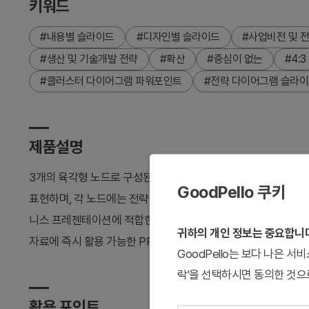
키워드
#내용별 슬라이드
#디자인별 슬라이드
#사업비전 및 
#생산 및 기술개발 전략
#확산
#중심이 없는
#4:3
#클러스터 다이어그램 파워포인트
#전략 다이어그램 슬라
제품설명
3개의 육각형 노드로 구성된 클러스터 다이어그램 파워포인트 
GoodPello 쿠키
표현하며, 각 노드에는 전략 요소나 핵심 항목을 입력할 수 있습
니스 프레젠테이션에 적합한 시각적 구성을 제공합니다. 4:3 비율
귀하의 개인 정보는 중요합니
자료에 즉시 활용 가능한 PPT 템플릿입니다.
GoodPello는 보다 나은 
락'을 선택하시면 동의한 것으
활용 포인트