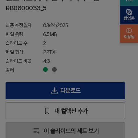
램
RB0800033_5
팝업존
최종 수정일자
03/24/2025
파일 용량
6.5MB
이용팁
슬라이드 수
2
파일 형식
PPTX
슬라이드 비율
4:3
컬러
다운로드
내 컬렉션 추가
이 슬라이드의 세트 보기