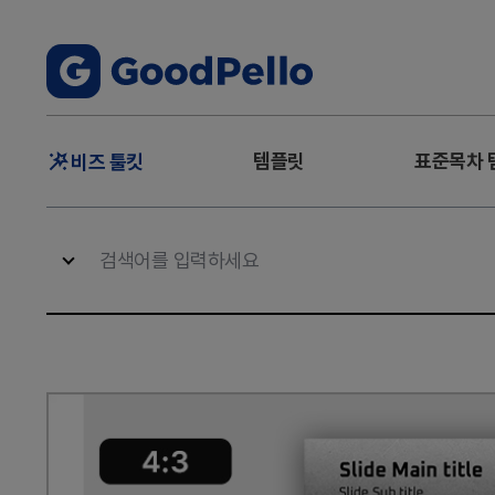
주
템플릿
표준목차 
비즈 툴킷
메
뉴