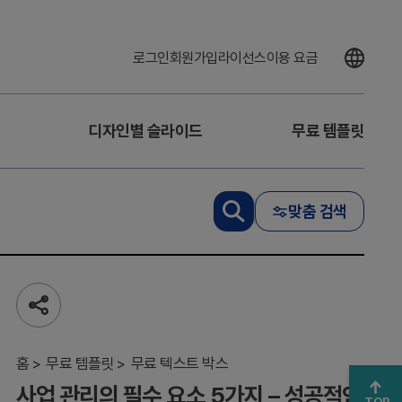
로그인
회원가입
라이선스
이용 요금
디자인별 슬라이드
무료 템플릿
사
업
맞춤 검색
관
리
의
필
수
요
공
소
유
하
5
기
홈
가
무료 템플릿
무료 텍스트 박스
지
사업 관리의 필수 요소 5가지 – 성공적인
–
TOP