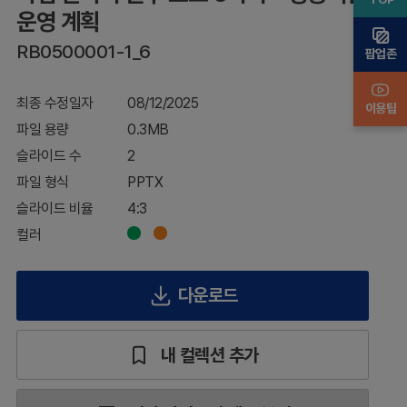
성
운영 계획
공
RB0500001-1_6
적
팝업존
인
운
최종 수정일자
08/12/2025
영
이용팁
계
파일 용량
0.3MB
획
슬라이드 수
2
파일 형식
PPTX
슬라이드 비율
4:3
컬러
다운로드
내 컬렉션 추가