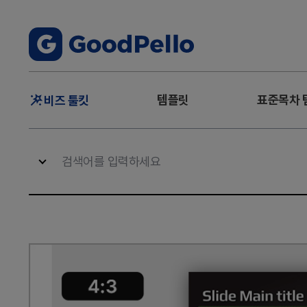
주
템플릿
표준목차 
비즈 툴킷
메
뉴