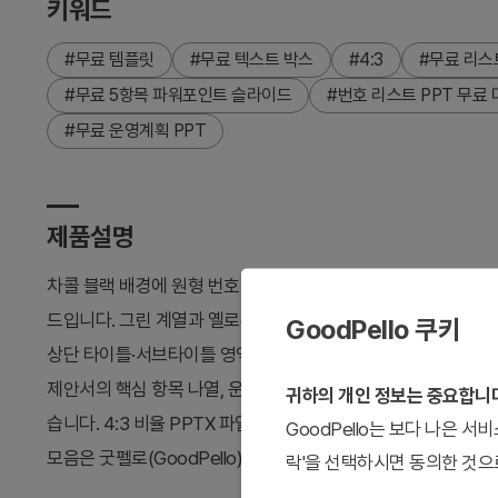
키워드
#무료 템플릿
#무료 텍스트 박스
#4:3
#무료 리스
#무료 5항목 파워포인트 슬라이드
#번호 리스트 PPT 무료
#무료 운영계획 PPT
제품설명
차콜 블랙 배경에 원형 번호 뱃지(01~05)와 가로형 라운드 
드입니다. 그린 계열과 옐로우-오렌지 계열 2가지 컬러 버전이 
GoodPello 쿠키
상단 타이틀·서브타이틀 영역과 5개 항목 텍스트 바로 구성된 총
제안서의 핵심 항목 나열, 운영계획 체크리스트, 실행 계획 목록
귀하의 개인 정보는 중요합니
습니다. 4:3 비율 PPTX 파일로 제공되며 파워포인트에서 자
GoodPello는 보다 나은 
모음은 굿펠로(GoodPello)에서 확인하세요.
락'을 선택하시면 동의한 것으