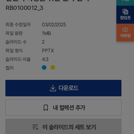
전
RB0100012_3
략
간
팝업존
지
최종 수정일자
03/02/2025
파일 용량
1MB
이용팁
슬라이드 수
2
파일 형식
PPTX
슬라이드 비율
4:3
컬러
다운로드
내 컬렉션 추가
이 슬라이드의 세트 보기