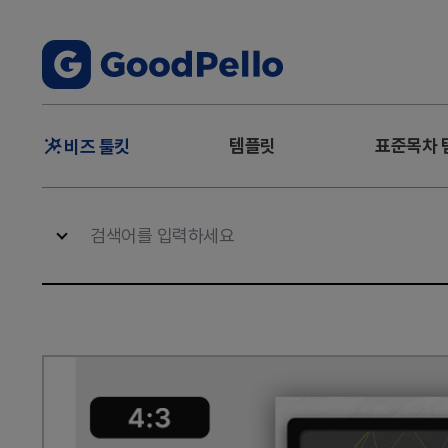
주
템플릿
표준목차 
비즈 툴킷
메
뉴