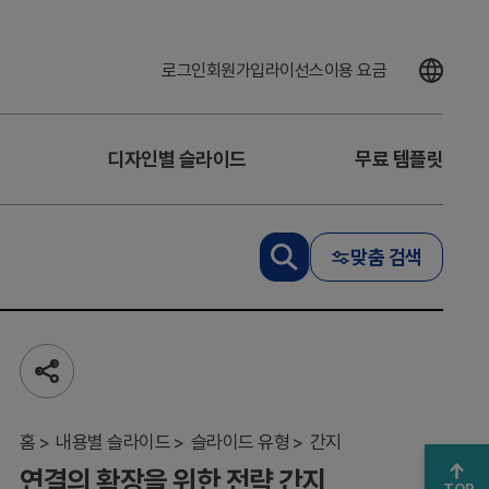
로그인
회원가입
라이선스
이용 요금
디자인별 슬라이드
무료 템플릿
맞춤 검색
연
결
의
공
확
유
장
하
을
기
홈
내용별 슬라이드
슬라이드 유형
간지
위
연결의 확장을 위한 전략 간지
한
TOP