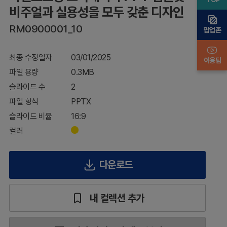
실용
비주얼과 실용성을 모두 갖춘 디자인
성을
RM0900001_10
모두
팝업존
갖춘
디자
최종 수정일자
03/01/2025
인
이용팁
파일 용량
0.3MB
슬라이드 수
2
파일 형식
PPTX
슬라이드 비율
16:9
컬러
다운로드
내 컬렉션 추가