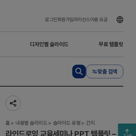
로그인
회원가입
라이선스
이용 요금
디자인별 슬라이드
무료 템플릿
맞춤 검색
라인
드로
잉
교육
세미
나
공
PPT
유
하
템플
기
홈
릿 –
내용별 슬라이드
슬라이드 유형
간지
비주
라인드로잉 교육세미나 PPT 템플릿 –
얼과
TOP