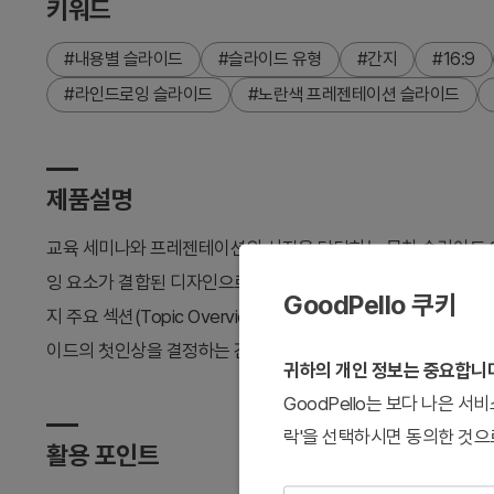
키워드
#내용별 슬라이드
#슬라이드 유형
#간지
#16:9
#라인드로잉 슬라이드
#노란색 프레젠테이션 슬라이드
제품설명
교육 세미나와 프레젠테이션의 시작을 담당하는 목차 슬라이드 
잉 요소가 결합된 디자인으로, 발표 주제를 명확하게 구조화합니다. 
GoodPello 쿠키
지 주요 섹션(Topic Overview, In-depth Analysis, Cas
이드의 첫인상을 결정하는 간지로서, 청중의 관심을 끌고 발표 
귀하의 개인 정보는 중요합니
GoodPello는 보다 나은 
락'을 선택하시면 동의한 것으
활용 포인트