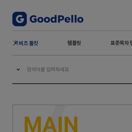
주
템플릿
표준목차 
비즈 툴킷
메
뉴