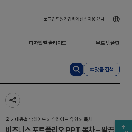
로그인
회원가입
라이선스
이용 요금
디자인별 슬라이드
무료 템플릿
맞춤 검색
비즈
니스
포트
폴리
공
오
유
PPT
하
목차
기
홈
내용별 슬라이드
슬라이드 유형
목차
– 깔
비즈니스 포트폴리오 PPT 목차 – 깔끔
끔하
TOP