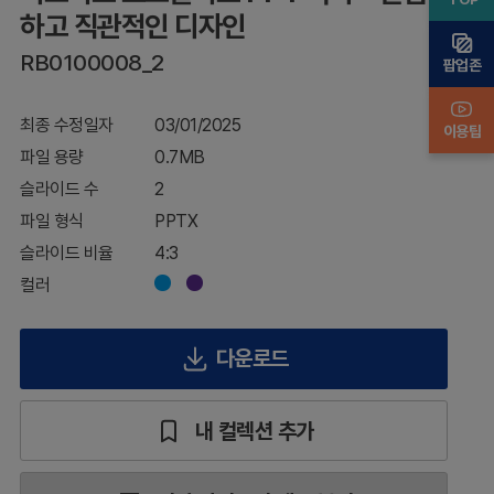
고
하고 직관적인 디자인
직관
적인
RB0100008_2
팝업존
디자
인
최종 수정일자
03/01/2025
이용팁
파일 용량
0.7MB
슬라이드 수
2
파일 형식
PPTX
슬라이드 비율
4:3
컬러
다운로드
내 컬렉션 추가