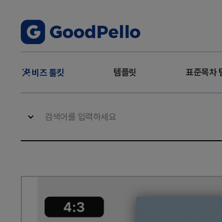
주
템플릿
표준목차 
비즈 툴킷
메
뉴