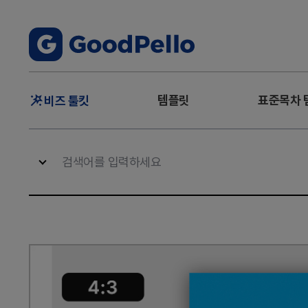
주
템플릿
표준목차 
비즈 툴킷
메
뉴