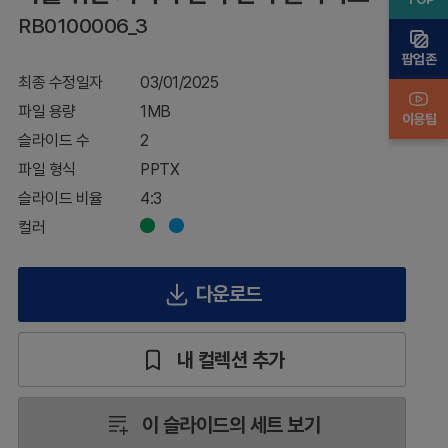
지
RB0100006_3
슬
라
팝업존
이
최종 수정일자
03/01/2025
드
파일 용량
1MB
이용팁
슬라이드 수
2
파일 형식
PPTX
슬라이드 비율
4:3
컬러
다운로드
내 컬렉션 추가
이 슬라이드의 세트 보기