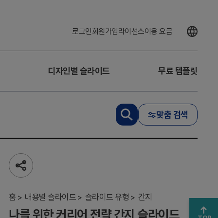
로그인
회원가입
라이선스
이용 요금
디자인별 슬라이드
무료 템플릿
맞춤 검색
나
를
위
한
커
공
리
유
하
어
기
홈
전
내용별 슬라이드
슬라이드 유형
간지
략
나를 위한 커리어 전략 간지 슬라이드
간
TOP