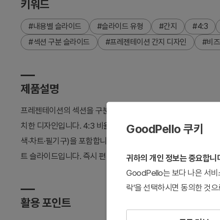
키워드
#내용별 슬라이드
#슬라이드 유형
#간지
#4:3
#섹션 구분 슬라이드
#프레젠테이션 간지 디자인
#비즈
제품설명
프레젠테이션의 섹션을 구분하는 간지 슬라이드로, 밝은 블루와 
치한 디자인입니다. 4:3 비율 2장 구성으로, 각 슬라이드는 'Cont
GoodPello 쿠키
색·차트·필기구)을 포함합니다. 커리어 전략, 경력 개발, 조직 
트 슬라이드입니다. 즉시 편집 가능하며 기존 프레젠테이션에 삽
귀하의 개인 정보는 중요합니
GoodPello는 보다 나은 
락'을 선택하시면 동의한 것으
활용 포인트