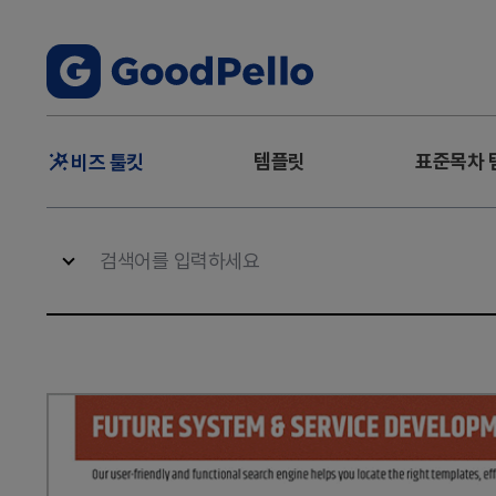
주
템플릿
표준목차 
비즈 툴킷
메
뉴