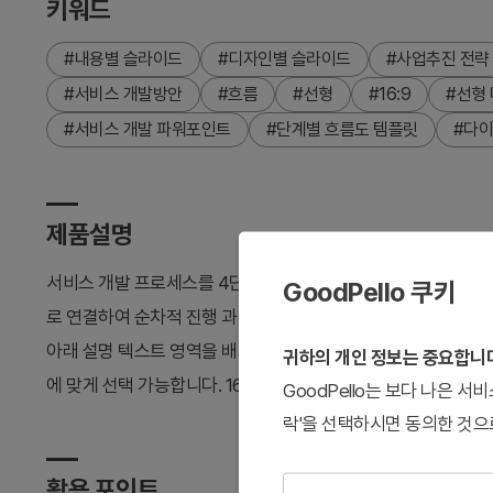
키워드
#내용별 슬라이드
#디자인별 슬라이드
#사업추진 전략
#서비스 개발방안
#흐름
#선형
#16:9
#선형
#서비스 개발 파워포인트
#단계별 흐름도 템플릿
#다이
제품설명
서비스 개발 프로세스를 4단계 선형 흐름으로 표현하는 파워포
GoodPello 쿠키
로 연결하여 순차적 진행 과정을 명확하게 시각화합니다. 회색·적
아래 설명 텍스트 영역을 배치하여 상세 정보 입력이 용이합니다.
귀하의 개인 정보는 중요합니
에 맞게 선택 가능합니다. 16:9 와이드 포맷 2장 구성으로 즉시 
GoodPello는 보다 나은 
락'을 선택하시면 동의한 것으
활용 포인트