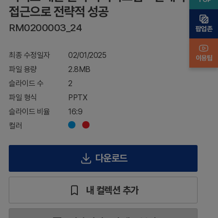
적
접근으로 전략적 성공
접
RM0200003_24
근
팝업존
으
로
최종 수정일자
02/01/2025
전
이용팁
략
파일 용량
2.8MB
적
슬라이드 수
2
성
공
파일 형식
PPTX
슬라이드 비율
16:9
컬러
다운로드
내 컬렉션 추가