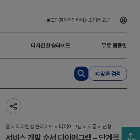
로그인
회원가입
라이선스
이용 요금
디자인별 슬라이드
무료 템플릿
서
비
스
개
맞춤 검색
발
순
서
다
이
어
공
그
유
하
램
기
홈
–
디자인별 슬라이드
다이어그램
흐름
선형
단
서비스 개발 순서 다이어그램 – 단계적
계
TOP