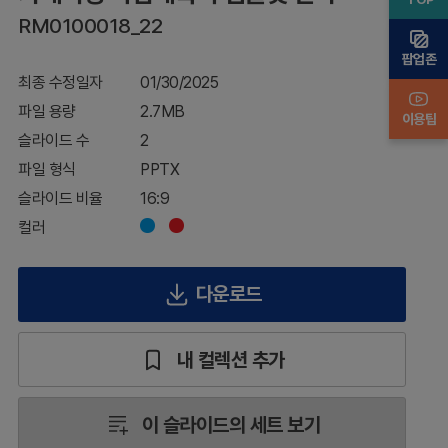
템
RM0100018_22
플
릿
팝업존
간
최종 수정일자
01/30/2025
지
파일 용량
2.7MB
이용팁
슬라이드 수
2
파일 형식
PPTX
슬라이드 비율
16:9
컬러
다운로드
내 컬렉션 추가
이 슬라이드의 세트 보기