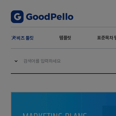
주
템플릿
표준목차 
비즈 툴킷
메
뉴