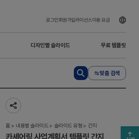
로그인
회원가입
라이선스
이용 요금
디자인별 슬라이드
무료 템플릿
맞춤 검색
카
셰
어
링
공
사
유
업
하
계
기
홈
내용별 슬라이드
슬라이드 유형
간지
획
카셰어링 사업계획서 템플릿 간지
서
TOP