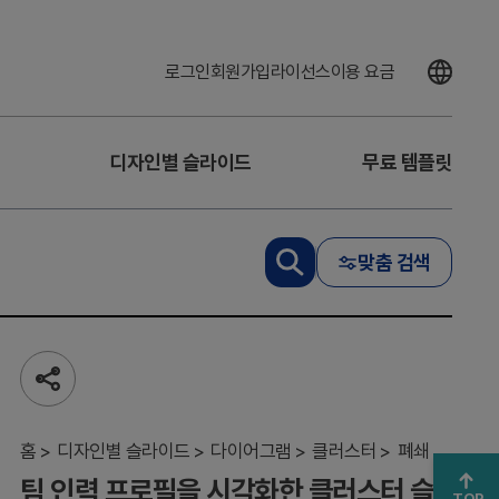
로그인
회원가입
라이선스
이용 요금
디자인별 슬라이드
무료 템플릿
팀
맞춤 검색
인
력
프
로
필
을
공
시
유
하
각
기
홈
화
디자인별 슬라이드
다이어그램
클러스터
폐쇄
한
팀 인력 프로필을 시각화한 클러스터 슬
클
TOP