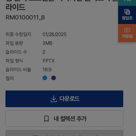
러
라이드
스
RM0100011_8
터
팝업존
슬
라
최종 수정일자
01/28/2025
이
이용팁
드
파일 용량
3MB
슬라이드 수
2
파일 형식
PPTX
슬라이드 비율
16:9
컬러
다운로드
내 컬렉션 추가