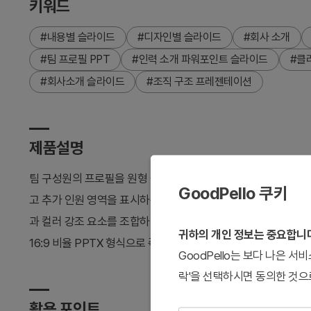
키워드
#내용별 슬라이드
#디자인별 슬라이드
#회사 소개
#팀 프로필 PPT
#인력 소개 파워포인트 슬라이드
#클
#회사소개 슬라이드
#조직 구조 프레젠테이션
제품설명
팀 구성원의 프로필을 원형 클러스터 레이아웃으로 시각화하는 
GoodPello 쿠키
고 추가 인원 영역을 표시하는 구조로, 회사소개서나 팀 소개 발
과 컬러 강조 요소를 조합하여 주요 멤버를 돋보이게 하는 디자인입
귀하의 개인 정보는 중요합니
16:9 비율 PPTX 형식으로 즉시 편집 가능합니다.
GoodPello는 보다 나은 
락'을 선택하시면 동의한 것으
활용 포인트