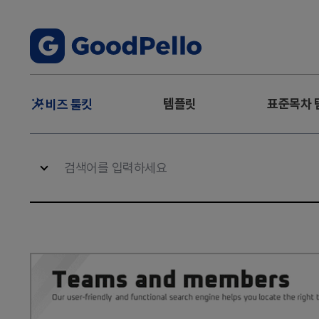
주
템플릿
표준목차 
비즈 툴킷
메
뉴