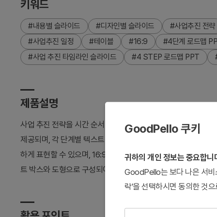
키워드
#내용별 슬라이드
#디자인별 슬라이드
#사업추진 전략
#사업추진 일정
#테이블
#16:9
#4단계 로드맵 P
#사업 추진 타임라인 슬라이드
#4 STEP 로드맵 PPT
제품설명
사업 추진 전략을 시간 순서대로 시각화하는 4단계 로드맵 파워
GoodPello 쿠키
제공되며, 각 단계별 텍스트 입력 영역과 함께 타임라인 구조로 
하게 표현할 수 있으며, 16:9 와이드 화면에 최적화된 2장 구
귀하의 개인 정보는 중요합니
트 박스와 도형으로 구성되어 있습니다.
GoodPello는 보다 나은 
락'을 선택하시면 동의한 것으
활용 포인트