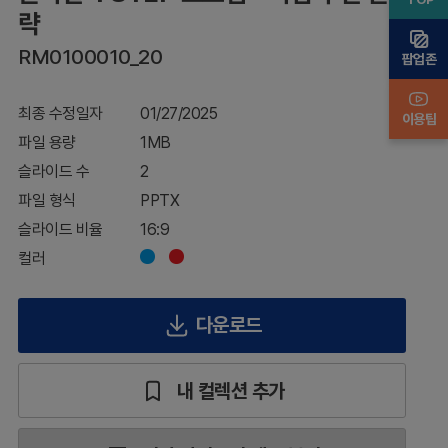
추진
략
전략
RM0100010_20
팝업존
최종 수정일자
01/27/2025
이용팁
파일 용량
1MB
슬라이드 수
2
파일 형식
PPTX
슬라이드 비율
16:9
컬러
다운로드
내 컬렉션 추가