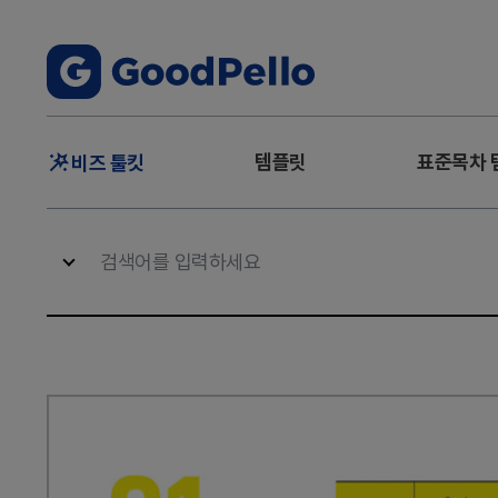
주
템플릿
표준목차 
비즈 툴킷
메
뉴