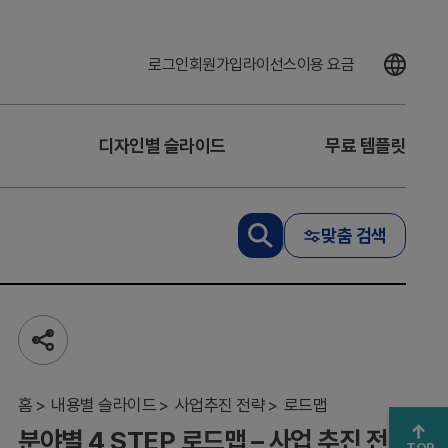
로그인
회원가입
라이선스
이용 요금
디자인별 슬라이드
무료 템플릿
맞춤 검색
분야
공
별 4
유
STEP
하
로드
기
홈
내용별 슬라이드
사업추진 전략
로드맵
맵 –
분야별 4 STEP 로드맵 – 사업 추진 전
사업
TOP