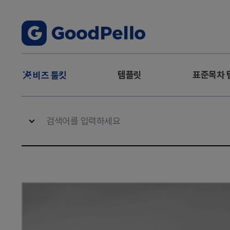
주
템플릿
표준목차 
비즈 툴킷
메
뉴