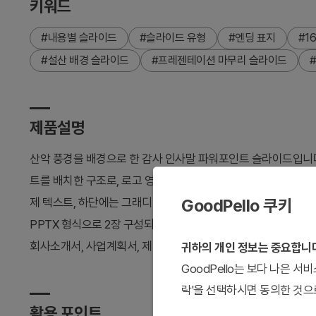
키워드
#내용별 슬라이드
#슬라이드 유형
#엔딩 표지
#16
#설산 배경 슬라이드
#프레젠테이션 마무리 슬라이드
제품설명
산악 풍경을 배경으로 한 감사 인사말 파워포인트 슬라이드입니다
트를 배치한 구조로, 로고 영역과 텍스트 입력 공간이 명확하게 
GoodPello 쿠키
제 텍스트, 하단에는 그래디언트 라인(보라색→파란색→초록색 또
PPTX 형식으로 2장 구성되어 있으며, 프레젠테이션 마무리 단
회사소개서, 사업계획서, 제안서 등 다양한 비즈니스 문서의 마
귀하의 개인 정보는 중요합니
GoodPello는 보다 나은 
락'을 선택하시면 동의한 것으
활용 포인트