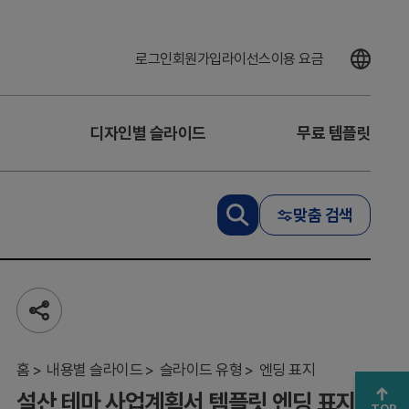
로그인
회원가입
라이선스
이용 요금
디자인별 슬라이드
무료 템플릿
맞춤 검색
설
산
테
마
사
공
업
유
계
하
획
기
홈
내용별 슬라이드
슬라이드 유형
엔딩 표지
서
설산 테마 사업계획서 템플릿 엔딩 표지
템
TOP