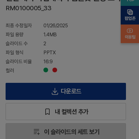
플
RM0100005_33
릿
엔
팝업존
딩
최종 수정일자
01/26/2025
표
지
파일 용량
1.4MB
이용팁
슬라이드 수
2
파일 형식
PPTX
슬라이드 비율
16:9
컬러
다운로드
내 컬렉션 추가
이 슬라이드의 세트 보기