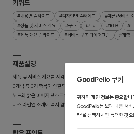
키워드
#내용별 슬라이드
#디자인별 슬라이드
#제품/서비스 
#상품 및 서비스 개요
#구조
#트리
#16:9
#트
#제품 개요 슬라이드
#서비스 구조 다이어그램
#계층 
제품설명
제품 및 서비스 개요를 시각적으로 표현하는 중심형 트리 다이
GoodPello 쿠키
3개씩 총 6개 항목이 연결되는 구조로, 상품 소개와 서비스 탐
노드와 밝은 베이지 텍스트박스가 조화를 이루며, 직선 연결선으
귀하의 개인 정보는 중요합니
비스 라인업 소개에 즉시 활용 가능한 발표자료입니다.
GoodPello는 보다 나은 
락'을 선택하시면 동의한 것으
활용 포인트