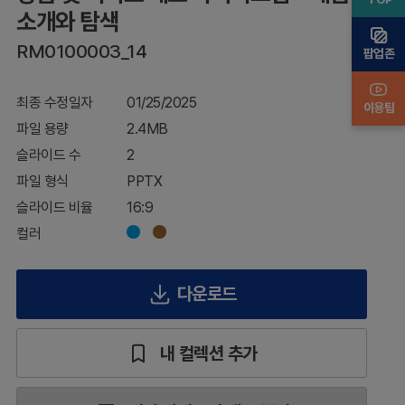
–
소개와 탐색
제
RM0100003_14
품
팝업존
소
개
최종 수정일자
01/25/2025
와
이용팁
탐
파일 용량
2.4MB
색
슬라이드 수
2
파일 형식
PPTX
슬라이드 비율
16:9
컬러
다운로드
내 컬렉션 추가