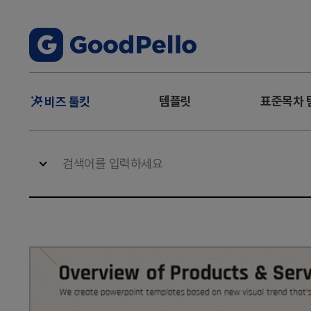
주
템플릿
표준목차 
비즈 툴킷
메
뉴