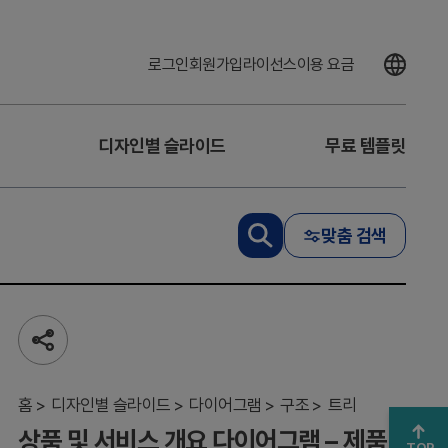
로그인
회원가입
라이선스
이용 요금
디자인별 슬라이드
무료 템플릿
상
품
맞춤 검색
및
서
비
스
개
요
공
다
유
하
이
기
홈
어
디자인별 슬라이드
다이어그램
구조
트리
그
상품 및 서비스 개요 다이어그램 – 제품
램
TOP