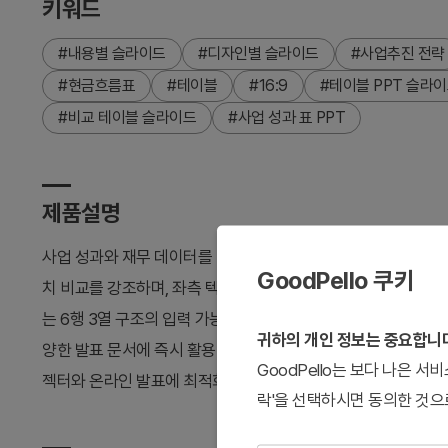
키워드
#내용별 슬라이드
#디자인별 슬라이드
#사업추진 전략
#현금흐름표
#테이블
#16:9
#테이블 PPT 슬라
#비교 테이블 슬라이드
#사업 성과 표 PPT
제품설명
사업 성과와 재무 데이터를 명확하게 전달하는 테이블 슬라이드 2
GoodPello 쿠키
치 비교를 강조하며, 좌측 텍스트 영역과 우측 테이블 영역의 2
는 6행 3열 구조의 입력 가능한 테이블과 큰따옴표 아이콘, 제목
귀하의 개인 정보는 중요합니
양한 발표 문서에 즉시 활용 가능합니다. 파워포인트 PPTX 형식
GoodPello는 보다 나은 
젝터와 온라인 발표에 최적화되어 있습니다.
락'을 선택하시면 동의한 것으