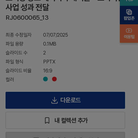
과
사업 성과 전달
적
RJ0600065_13
인
팝업존
사
업
최종 수정일자
07/07/2025
성
이용팁
과
파일 용량
0.1MB
전
슬라이드 수
2
달
파일 형식
PPTX
슬라이드 비율
16:9
컬러
다운로드
내 컬렉션 추가