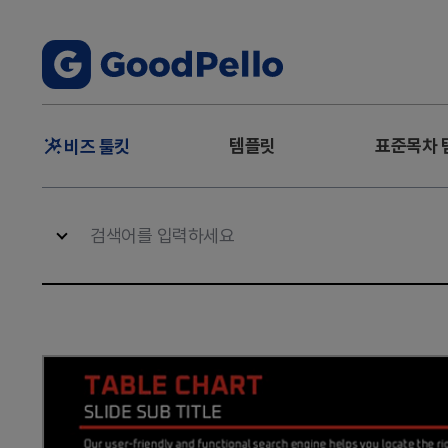
주
템플릿
표준목차 
비즈 툴킷
메
뉴