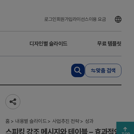
로그인
회원가입
라이선스
이용 요금
디자인별 슬라이드
무료 템플릿
스
피
킹
맞춤 검색
강
조
메
시
지
와
공
테
유
하
이
기
홈
블
내용별 슬라이드
사업추진 전략
성과
–
스피킹 강조 메시지와 테이블 – 효과적인
효
TOP