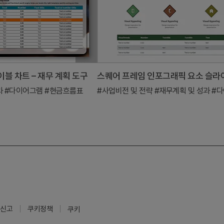
블 차트 – 재무 계획 도구
과
#다이어그램
#현금흐름표
#사업비전 및 전략
#재무계획 및 성과
#다이
신고
쿠키정책
쿠키