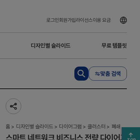
로그인
회원가입
라이선스
이용 요금
스
마
디자인별 슬라이드
무료 템플릿
트
네
트
워
맞춤 검색
크
비
즈
니
스
전
공
략
유
하
다
기
홈
이
디자인별 슬라이드
다이어그램
클러스터
폐쇄
어
스마트 네트워크 비즈니스 전략 다이어그
그
TOP