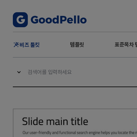
주
템플릿
표준목차 
비즈 툴킷
메
뉴