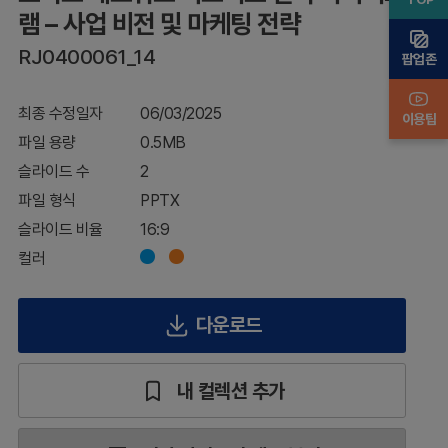
램
램 – 사업 비전 및 마케팅 전략
–
RJ0400061_14
사
팝업존
업
비
최종 수정일자
06/03/2025
전
이용팁
및
파일 용량
0.5MB
마
슬라이드 수
2
케
팅
파일 형식
PPTX
전
슬라이드 비율
16:9
략
컬러
다운로드
내 컬렉션 추가