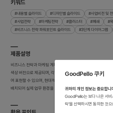
키워드
#내용별 슬라이드
#디자인별 슬라이드
#사업비전 및 
#사업전략
#마케팅전략
#클러스터
#폐쇄
#
#비즈니스 전략 파워포인트 슬라이드
#3단계 다이어그램
제품설명
비즈니스 전략과 마케팅 계획을 시각적으로 표현하는 화살표형 
GoodPello 쿠키
색상 버전으로 제공되며, 각 화살표 박스에는 아이콘과 텍스트 
여 표현할 수 있으며, 현대적인 색상 조합으로 발표 자료의 시
배치되어 실제 업무 환경을 연상시키는 구성입니다. 16:9 와이
귀하의 개인 정보는 중요합니
GoodPello는 보다 나은 
락'을 선택하시면 동의한 것으
활용 포인트