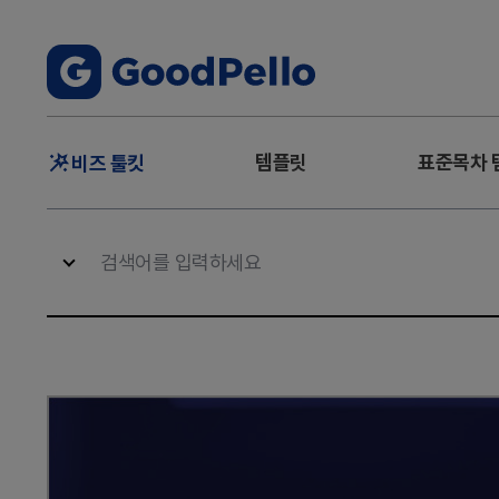
주
템플릿
표준목차 
비즈 툴킷
메
뉴