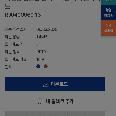
커
드
버
RJ0400060_13
슬
팝업존
라
이
최종 수정일자
06/03/2025
드
이용팁
파일 용량
1.4MB
슬라이드 수
2
파일 형식
PPTX
슬라이드 비율
16:9
컬러
다운로드
내 컬렉션 추가