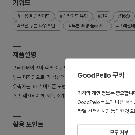
키워드
#내용별 슬라이드
#슬라이드 유형
#간지
#16:9
#섹션 구분 파워포인트
#투톤 배경 슬라이드
#프레젠테
제품설명
프레젠테이션의 섹션을 구분하는 간지 슬라이드 2장 세트입니다.
GoodPello 쿠키
투톤 디자인으로, 각 섹션의 시작을 명확하게 표시합니다. 좌측에
우측에는 3D 스마트폰 모형이 배치되어 현대적 감각을 더합니다. 
귀하의 개인 정보는 중요합니
스 프레젠테이션, 제품 소개, 교육 자료 등 다양한 발표에서 섹션
GoodPello는 보다 나은 
락'을 선택하시면 동의한 것으
활용 포인트
모두 거부