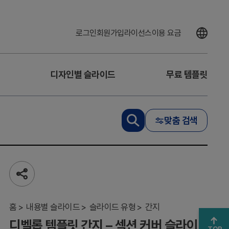
로그인
회원가입
라이선스
이용 요금
디자인별 슬라이드
무료 템플릿
맞춤 검색
디
벨
롭
템
플
릿
공
간
유
하
지
기
홈
–
내용별 슬라이드
슬라이드 유형
간지
섹
디벨롭 템플릿 간지 – 섹션 커버 슬라이
션
TOP