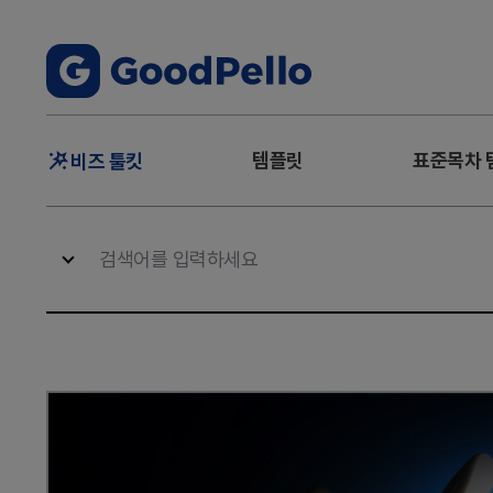
주
템플릿
표준목차 
비즈 툴킷
메
뉴