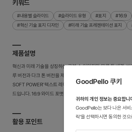
키워드
#내용별 슬라이드
#슬라이드 유형
#표지
#16:9
#혁신 기술 표지 디자인
#미래 기술 프레젠테이션 표지
제품설명
혁신과 미래 기술을 상징하는 로봇 손 이미지와 블루 톤 배경, 
루 버전과 다크 톤 버전을 제공하여 프레젠테이션 분위기에 맞게 선택할 수 있
GoodPello 쿠키
SOFT POWER' 텍스트 레이아웃으로 기술 혁신, 디지털 트
드입니다. 16:9 와이드 포맷으로 현대적 프레젠테이션 환경에 
귀하의 개인 정보는 중요합니
GoodPello는 보다 나은 
락'을 선택하시면 동의한 것으
활용 포인트