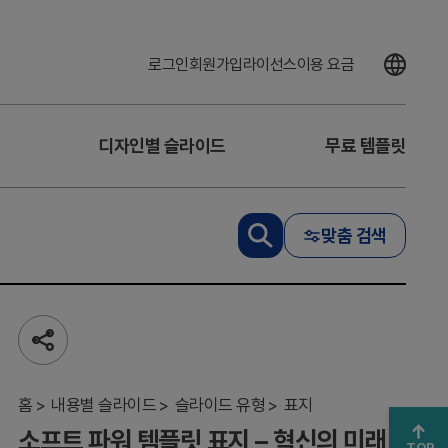
로그인
회원가입
라이선스
이용 요금
디자인별 슬라이드
무료 템플릿
맞춤 검색
소
프
트
파
워
공
템
유
플
하
릿
기
홈
내용별 슬라이드
슬라이드 유형
표지
표
소프트 파워 템플릿 표지 – 혁신의 미래
지
TOP