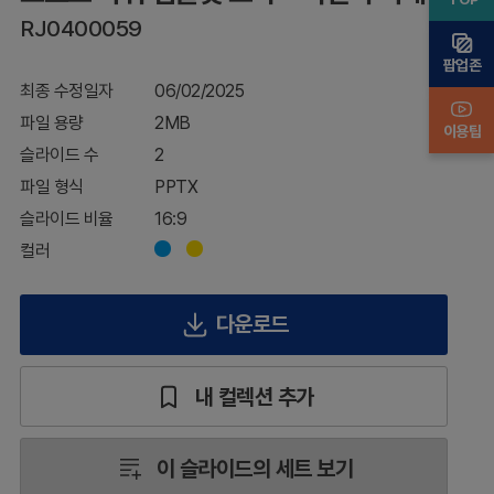
–
RJ0400059
혁
신
팝업존
의
최종 수정일자
06/02/2025
미
래
파일 용량
2MB
이용팁
슬라이드 수
2
파일 형식
PPTX
슬라이드 비율
16:9
컬러
다운로드
내 컬렉션 추가
이 슬라이드의 세트 보기