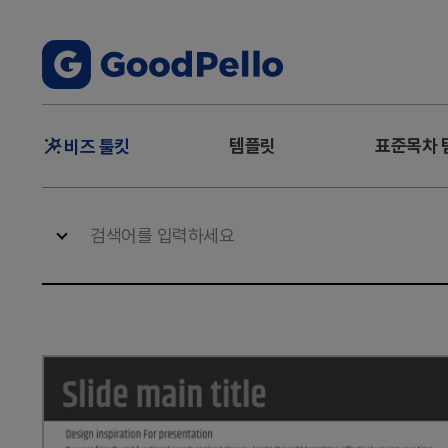
주
템플릿
표준목차 
비즈 툴킷
메
뉴