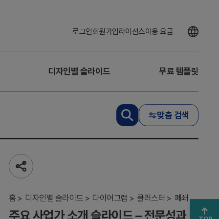
로그인
회원가입
라이선스
이용 요금
디자인별 슬라이드
무료 템플릿
주
요
사
맞춤 검색
업
가
소
개
슬
공
라
유
이
하
드
기
홈
디자인별 슬라이드
다이어그램
클러스터
폐쇄
–
주요 사업가 소개 슬라이드 – 전문성과
전
TOP