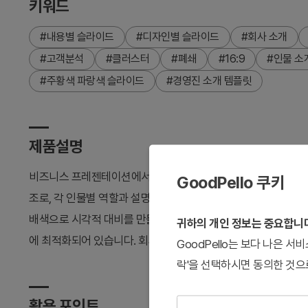
키워드
#내용별 슬라이드
#디자인별 슬라이드
#회사 소개
#고객분석
#클러스터
#폐쇄
#16:9
#인물 소
#주황색 파랑색 슬라이드
#경영진 소개 템플릿
제품설명
비즈니스 프레젠테이션에서 주요 인물을 효과적으로 소개하는 파
GoodPello 쿠키
조로, 각 인물별 역할과 설명을 텍스트박스에 입력하여 조직 구
배색으로 시각적 대비를 만들어 발표자료의 신뢰성을 높입니다. 2
귀하의 개인 정보는 중요합니
에 최적화되어 있습니다. 회사소개서, 팀 소개, 고객 분석 섹션에
GoodPello는 보다 나은 
락'을 선택하시면 동의한 것으
활용 포인트