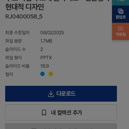
문
현대적 디자인
성
과
RJ0400058_5
팝업존
현
대
적
최종 수정일자
06/02/2025
이용팁
디
파일 용량
1.7MB
자
인
슬라이드 수
2
파일 형식
PPTX
슬라이드 비율
16:9
컬러
다운로드
내 컬렉션 추가