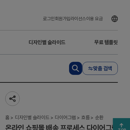
로그인
회원가입
라이선스
이용 요금
온
라
인
디자인별 슬라이드
무료 템플릿
쇼
핑
몰
배
맞춤 검색
송
프
로
세
스
다
공
이
유
하
어
기
홈
그
디자인별 슬라이드
다이어그램
흐름
순환
램
온라인 쇼핑몰 배송 프로세스 다이어그램
–
TOP