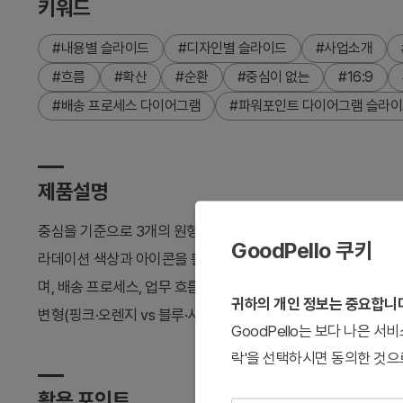
키워드
#내용별 슬라이드
#디자인별 슬라이드
#사업소개
#흐름
#확산
#순환
#중심이 없는
#16:9
#배송 프로세스 다이어그램
#파워포인트 다이어그램 슬라
제품설명
중심을 기준으로 3개의 원형 노드가 화살표로 연결된 순환 다
GoodPello 쿠키
라데이션 색상과 아이콘을 활용하여 프로세스 흐름을 직관적으로 
며, 배송 프로세스, 업무 흐름, 운영 사이클 등 다양한 비즈니스
귀하의 개인 정보는 중요합니
변형(핑크·오렌지 vs 블루·시안)을 제공하여 발표 상황에 맞게 
GoodPello는 보다 나은 
락'을 선택하시면 동의한 것으
활용 포인트