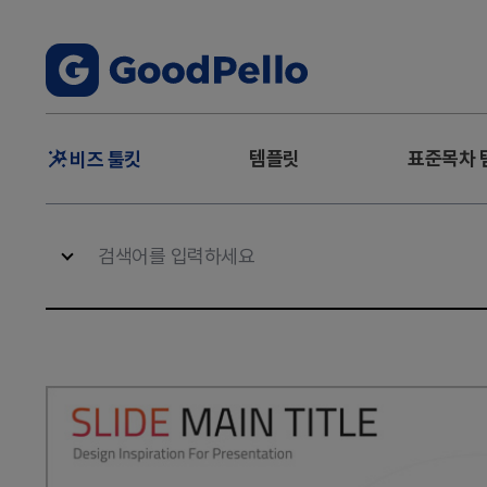
주
템플릿
표준목차 
비즈 툴킷
메
뉴