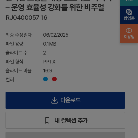
운
– 운영 효율성 강화를 위한 비주얼
영
RJ0400057_16
효
팝업존
율
성
최종 수정일자
06/02/2025
강
이용팁
화
파일 용량
0.1MB
를
슬라이드 수
2
위
한
파일 형식
PPTX
비
슬라이드 비율
16:9
주
얼
컬러
다운로드
내 컬렉션 추가