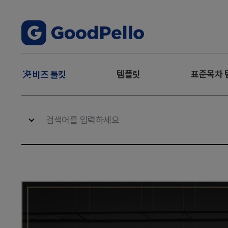
주
템플릿
표준목차 
비즈 툴킷
메
뉴