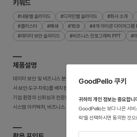
키워드
#내용별 슬라이드
#디자인별 슬라이드
#회사 소개
#클러스터
#폐쇄
#16:9
#4개 아이콘 다이어그램 
#데이터 보안 슬라이드
#비즈니스 인포그래픽 PPT
#
제품설명
데이터 보안 및 비즈니스 분야 발표에 최적화된 2장 파워포인트 
GoodPello 쿠키
서·보안·도구·차트)를 배치한 폐쇄형 다이어그램으로, 각 아이
기업 환경의 신뢰성과 전문성을 강조하며, 16:9 와이드스크린 비
귀하의 개인 정보는 중요합니
시스템 아키텍처, 비즈니스 프로세스 소개 슬라이드로 활용할 수
GoodPello는 보다 나은 
락'을 선택하시면 동의한 것으
활용 포인트