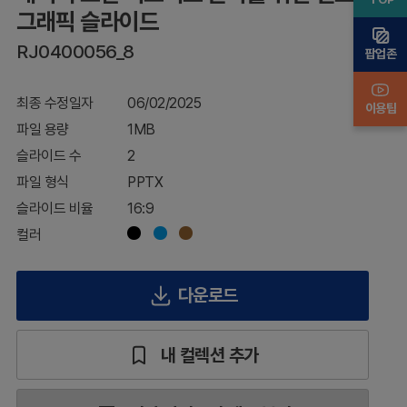
인
그래픽 슬라이드
포
RJ0400056_8
그
팝업존
래
픽
최종 수정일자
06/02/2025
슬
이용팁
라
파일 용량
1MB
이
슬라이드 수
2
드
파일 형식
PPTX
슬라이드 비율
16:9
컬러
다운로드
내 컬렉션 추가