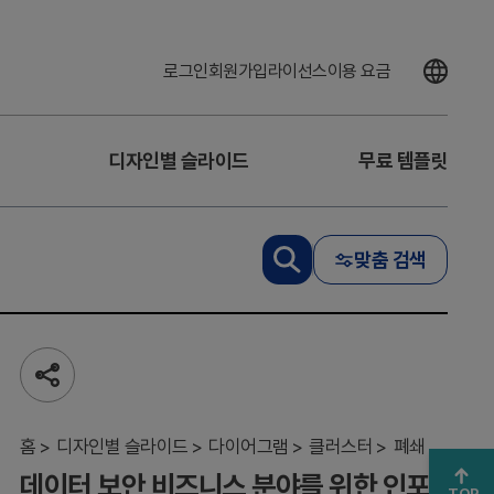
로그인
회원가입
라이선스
이용 요금
디자인별 슬라이드
무료 템플릿
데
이
터
맞춤 검색
보
안
비
즈
니
스
공
분
유
하
야
기
홈
를
디자인별 슬라이드
다이어그램
클러스터
폐쇄
위
데이터 보안 비즈니스 분야를 위한 인포
한
TOP