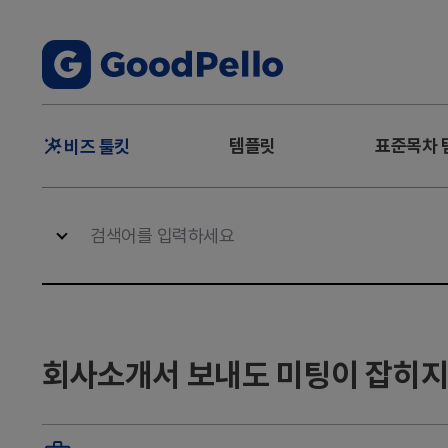
주
템플릿
표준목차 
비즈 툴킷
메
뉴
회사소개서 보내도 미팅이 잡히지